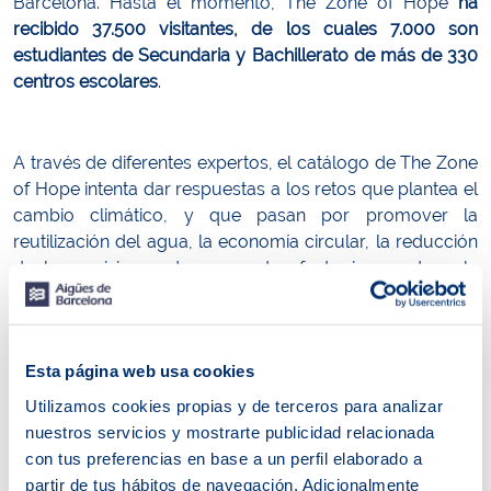
Barcelona. Hasta el momento, The Zone of Hope
ha
recibido 37.500 visitantes, de los cuales 7.000 son
estudiantes de Secundaria y Bachillerato de más de 330
centros escolares
.
A través de diferentes expertos, el catálogo de The Zone
of Hope intenta dar respuestas a los retos que plantea el
cambio climático, y que pasan por promover la
reutilización del agua, la economía circular, la reducción
de las emisiones de gases de efecto invernadero, la
generación de energías verdes y limpias, la valorización
de residuos, etc.
Esta página web usa cookies
Entre 1983 y 2012, en el hemisferio norte hemos vivido el
Utilizamos cookies propias y de terceros para analizar
periodo de 30 años más cálido de los últimos 1.400 años.
nuestros servicios y mostrarte publicidad relacionada
Desde mediados del siglo XIX, el ritmo de la subida del
con tus preferencias en base a un perfil elaborado a
nivel del mar ha sido más elevado que el ritmo medio de
partir de tus hábitos de navegación. Adicionalmente