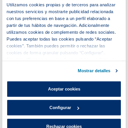
Utilizamos cookies propias y de terceros para analizar
nuestros servicios y mostrarte publicidad relacionada
con tus preferencias en base a un perfil elaborado a
partir de tus hábitos de navegación. Adicionalmente
utilizamos cookies de complemento de redes sociales.
Puedes aceptar todas las cookies pulsando “Aceptar
cookies”. También puedes permitir o rechazar las
cookies de forma granular pulsando “Configurar”.
Si pulsas “Rechazar cookies”, equivaldrá a rechazar la
Se gradúa la tercera promoción
instalación de todas las cookies salvo las necesarias que
de universitarios del programa
Mostrar detalles
son indispensables para que el sitio web funcione y que
Becas Jóvenes Talentos de
por tanto no se pueden desactivar.
Aigües de Barcelona
Puedes consultar más información en nuestra
Aceptar cookies
Política de cookies
.
Aigües de Barcelona y la Confederación de
Asociaciones Vecinales de Catalunya (CONFAVC)
Configurar
han celebrado la graduación de la tercera
promoción de estudiantes del programa Becas
Jóvenes Talentos, en un acto en el edificio Ciutat de
Rechazar cookies