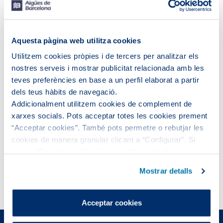
Aquesta pàgina web utilitza cookies
Utilitzem cookies pròpies i de tercers per analitzar els
nostres serveis i mostrar publicitat relacionada amb les
teves preferències en base a un perfil elaborat a partir
dels teus hàbits de navegació.
Xifres i assoliments
Addicionalment utilitzem cookies de complement de
50,6M€
en accions destinades al medi ambient.
xarxes socials. Pots acceptar totes les cookies prement
43,3 hm3
d'aigua regenerada
produïda.
“Acceptar cookies”. També pots permetre o rebutjar les
Reducció del
13,02%
de les emissions de CO2
cookies de manera granular clicant a “Configurar”. Si
d'abast 1 i 2 respecte al 2019.
prems “Rebutjar cookies”, equivaldrà a rebutjar la
Valorització del
97,54%
dels residus gestionats a
instal·lació de totes les cookies excepte les necessàries,
les EDARs i el
64,96%
dels residus gestionats a les
Mostrar detalls
que són indispensables perquè el lloc web funcioni i que,
ETAPs.
per tant, no es poden desactivar.
Pots consultar més informació a la nostra
Acceptar cookies
Política de cookies
.