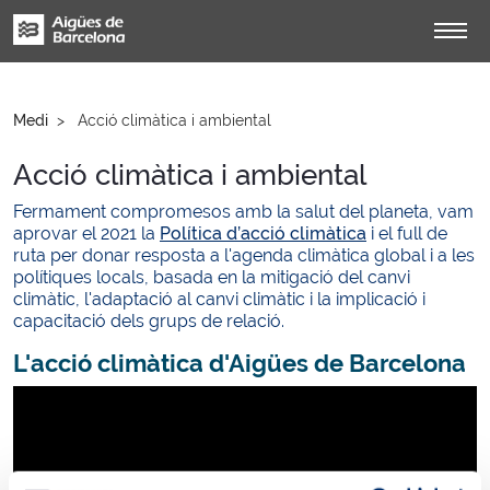
Medi
Acció climàtica i ambiental
Acció climàtica i ambiental
Fermament compromesos amb la salut del planeta, vam
aprovar el 2021 la
Política d’acció climàtica
i el full de
ruta per donar resposta a l'agenda climàtica global i a les
polítiques locals, basada en la mitigació del canvi
climàtic, l'adaptació al canvi climàtic i la implicació i
capacitació dels grups de relació.
L'acció climàtica d'Aigües de Barcelona