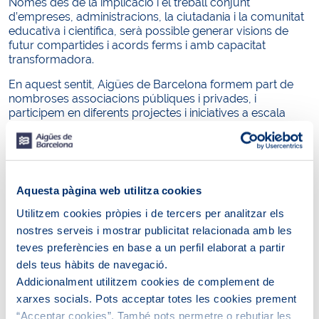
Només des de la implicació i el treball conjunt
d’empreses, administracions, la ciutadania i la comunitat
educativa i científica, serà possible generar visions de
futur compartides i acords ferms i amb capacitat
transformadora.
En aquest sentit, Aigües de Barcelona formem part de
nombroses associacions públiques i privades, i
participem en diferents projectes i iniciatives a escala
local, amb l’objectiu de compartir el nostre coneixement i
experiència, fruit del nostre convenciment en la força de
les aliances per generar més valor i assolir fites més
ambicioses.
Aquesta pàgina web utilitza cookies
Utilitzem cookies pròpies i de tercers per analitzar els
nostres serveis i mostrar publicitat relacionada amb les
teves preferències en base a un perfil elaborat a partir
dels teus hàbits de navegació.
Addicionalment utilitzem cookies de complement de
xarxes socials. Pots acceptar totes les cookies prement
Acció social, cultural i
Iniciatives de
“Acceptar cookies”. També pots permetre o rebutjar les