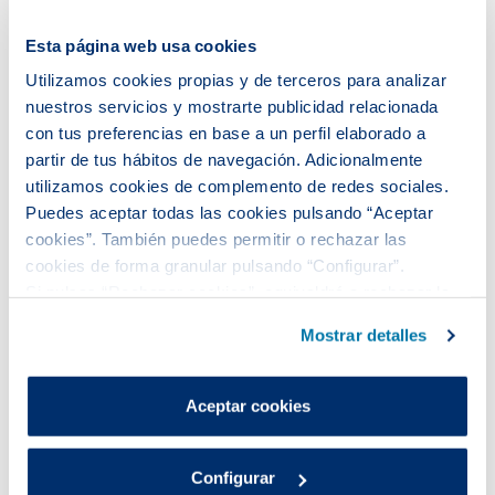
Esta página web usa cookies
Utilizamos cookies propias y de terceros para analizar
nuestros servicios y mostrarte publicidad relacionada
con tus preferencias en base a un perfil elaborado a
partir de tus hábitos de navegación. Adicionalmente
Oficina móvil Santa Coloma de
utilizamos cookies de complemento de redes sociales.
Gramenet
Puedes aceptar todas las cookies pulsando “Aceptar
cookies”. También puedes permitir o rechazar las
Más información >
cookies de forma granular pulsando “Configurar”.
Si pulsas “Rechazar cookies”, equivaldrá a rechazar la
instalación de todas las cookies salvo las necesarias que
Mostrar detalles
son indispensables para que el sitio web funcione y que
Varias fechas
por tanto no se pueden desactivar.
Puedes consultar más información en nuestra
Aceptar cookies
Política de cookies
.
Configurar