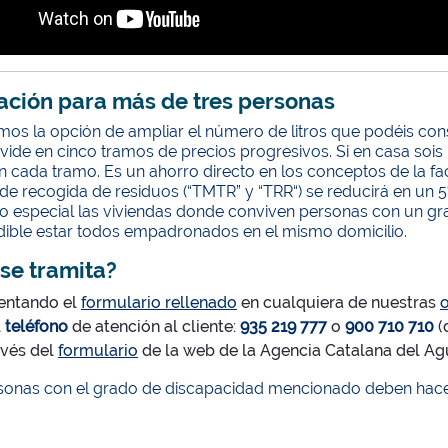
ación para más de tres personas
mos la opción de ampliar el número de litros que podéis c
vide en cinco tramos de precios progresivos. Si en casa sois
 cada tramo. Es un ahorro directo en los conceptos de la fa
de recogida de residuos (“TMTR” y “TRR“) se reducirá en un 
o especial las viviendas donde conviven personas con un gra
dible estar todos empadronados en el mismo domicilio.
se tramita?
entando el
formulario rellenado
en cualquiera de nuestras
o
l
teléfono
de atención al cliente:
935 219 777
o
900 710 710
(
avés del
formulario
de la web de la Agencia Catalana del Ag
rsonas con el grado de discapacidad mencionado deben hacer 