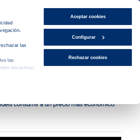
Área de Clientes
CA
ES
Aceptar cookies
icidad
avegación.
Explora, educa y participa
Contacto
Configurar
rechazar las
Rechazar cookies
lvo las
eden desactivar.
a?
podéis consumir a un precio más económico.