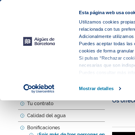
Web Corporativa
Web Aigües de Barcelona
Instalaciones
Esta página web usa cook
Utilizamos cookies propias
relacionada con tus prefer
Tu s
Adicionalmente utilizamo
Puedes aceptar todas las 
cookies de forma granular
Si pulsas “Rechazar cookie
Tu servicio
necesarias que son indispe
Puedes consultar más inf
¿Soi
Mostrar detalles
Tu factura y consumo
Os ofrec
Tu contrato
Calidad del agua
Bonificaciones
¿Sois más de tres personas en