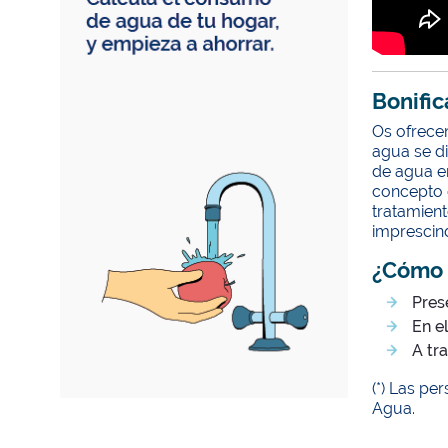
Bonific
Os ofrece
agua se di
de agua en
concepto 
tratamient
imprescin
¿Cómo 
Pres
En e
A tr
(*) Las pe
Agua.