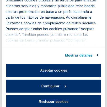
nuestros servicios y mostrarte publicidad relacionada
con tus preferencias en base a un perfil elaborado a
partir de tus hábitos de navegación. Adicionalmente
utilizamos cookies de complemento de redes sociales.
Puedes aceptar todas las cookies pulsando “Aceptar
Instalamos tu suministro de agua en 4 días
cookies”. También puedes permitir o rechazar las
cookies de forma granular pulsando “Configurar”.
Si pulsas “Rechazar cookies”, equivaldrá a rechazar la
instalación de todas las cookies salvo las necesarias que
Mostrar detalles
son indispensables para que el sitio web funcione y que
por tanto no se pueden desactivar.
Puedes consultar más información en nuestra
Aceptar cookies
Política de cookies
.
Configurar
Rechazar cookies