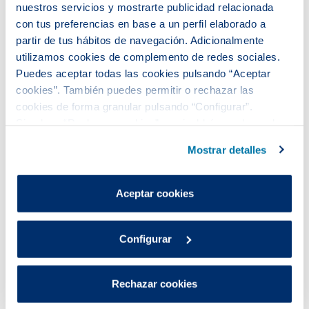
nuestros servicios y mostrarte publicidad relacionada
con tus preferencias en base a un perfil elaborado a
partir de tus hábitos de navegación. Adicionalmente
utilizamos cookies de complemento de redes sociales.
Mi vivienda no
Puedes aceptar todas las cookies pulsando “Aceptar
dispone de agua
cookies”. También puedes permitir o rechazar las
cookies de forma granular pulsando “Configurar”.
Si pulsas “Rechazar cookies”, equivaldrá a rechazar la
Tengo una instalación
y necesito realizar el
instalación de todas las cookies salvo las necesarias que
Mostrar detalles
alta
son indispensables para que el sitio web funcione y que
por tanto no se pueden desactivar.
Puedes consultar más información en nuestra
Solicita alta
Aceptar cookies
Política de cookies
.
Mi finca no dispone de
Configurar
conexión de agua
Solicita instalación
Rechazar cookies